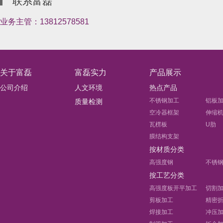
联系富磊
业务主管：13812578581
关于富磊
富磊实力
产品展示
公司介绍
人文环境
热点产品
不锈钢加工
铝板
质量检测
空冷器框架
伸缩
瓦楞板
U肋
膜结构支架
按材质分类
高强度钢
不锈
按工艺分类
高强度板开平加工
切割
剪板加工
精密
焊接加工
冲压