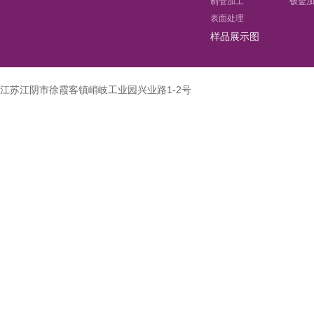
制管加工
钣金
表面处理
样品展示图
江苏江阴市徐霞客镇峭岐工业园兴业路1-2号