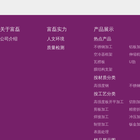
关于富磊
富磊实力
产品展示
公司介绍
人文环境
热点产品
不锈钢加工
铝板
质量检测
空冷器框架
伸缩
瓦楞板
U肋
膜结构支架
按材质分类
高强度钢
不锈
按工艺分类
高强度板开平加工
切割
剪板加工
精密
焊接加工
冲压
制管加工
钣金
表面处理
样品展示图